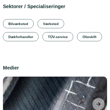
Sektorer / Specialiseringer
Bilværksted
Værksted
Dækforhandler
TÜV-service
Olieskift
Medier
next