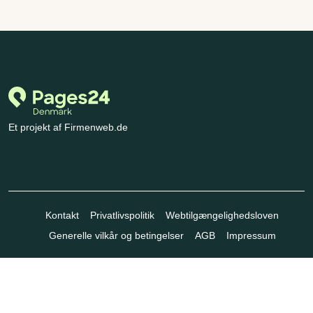
Et projekt af Firmenweb.de
Kontakt
Privatlivspolitik
Webtilgængelighedsloven
Generelle vilkår og betingelser
AGB
Impressum
© Marktplatz Mittelstand GmbH & Co. KG 1998 - 2026. Alle
rettigheder forbeholdes.