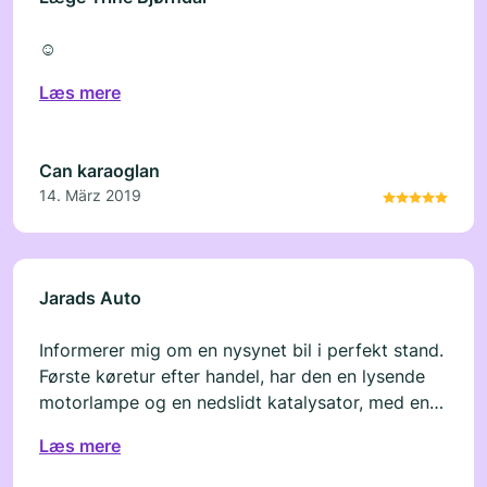
☺️
Læs mere
Can karaoglan
14. März 2019
Jarads Auto
Informerer mig om en nysynet bil i perfekt stand.
Første køretur efter handel, har den en lysende
motorlampe og en nedslidt katalysator, med en
reparations pris til en pris af 33% af bilens
Læs mere
salgspris. Selvom han som forhandler har pligt til
det, er han ikke villig til at reparere eller lave et