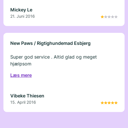
byt med bilen der er købt Vær meget
Mickey Le
opmærksom hvis du vil købe bil hos forhandler.
21. Juni 2016
New Paws / Rigtighundemad Esbjerg
Super god service . Altid glad og meget
hjælpsom
Læs mere
Vibeke Thiesen
15. April 2016