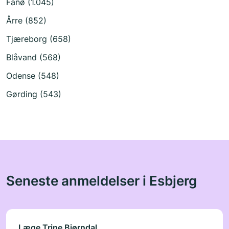
Fanø (1.045)
Årre (852)
Tjæreborg (658)
Blåvand (568)
Odense (548)
Gørding (543)
Seneste anmeldelser i Esbjerg
Læge Trine Bjørndal