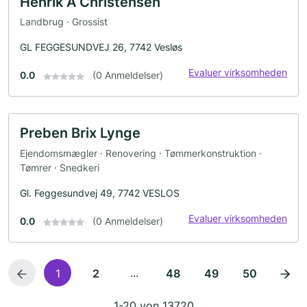
Henrik A Christensen
Landbrug · Grossist
GL FEGGESUNDVEJ 26, 7742 Vesløs
Evaluer virksomheden
0.0
(0 Anmeldelser)
Preben Brix Lynge
Ejendomsmægler · Renovering · Tømmerkonstruktion ·
Tømrer · Snedkeri
Gl. Feggesundvej 49, 7742 VESLOS
Evaluer virksomheden
0.0
(0 Anmeldelser)
...
1
2
48
49
50
1-20 von 13720