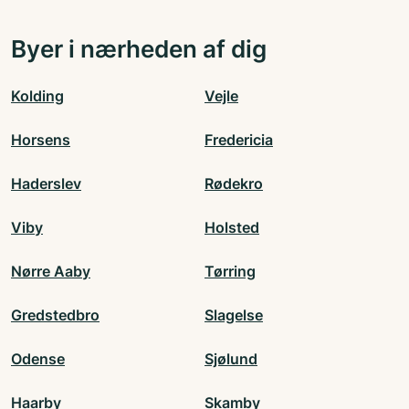
Byer i nærheden af dig
Kolding
Vejle
Horsens
Fredericia
Haderslev
Rødekro
Viby
Holsted
Nørre Aaby
Tørring
Gredstedbro
Slagelse
Odense
Sjølund
Haarby
Skamby