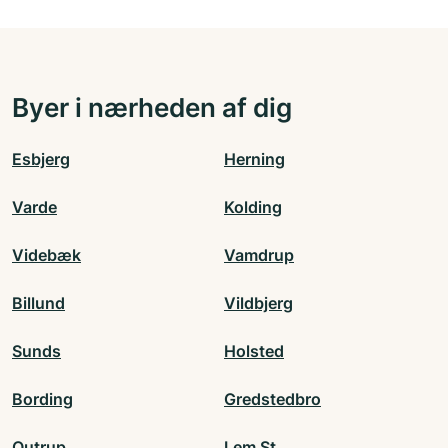
Byer i nærheden af dig
Esbjerg
Herning
Varde
Kolding
Videbæk
Vamdrup
Billund
Vildbjerg
Sunds
Holsted
Bording
Gredstedbro
Outrup
Lem St