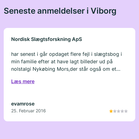
Seneste anmeldelser i Viborg
Nordisk Slægtsforskning ApS
har senest i går opdaget flere fejl i slægtsbog i
min familie efter at have lagt billeder ud på
nolstalgi Nykøbing Mors,der står også om et
giftemål jeg skulle have indgået, som ikke er
Læs mere
rigtigt,jeg overtog bogens betaling efter min
datter Tina Jørgensen.og for 14 dage siden
møder jeg en dame som fortæller mig grinende
evamrose
at hun og hendes søster kar købt bogen til 2,500
25. Februar 2016
kr i bør nu eftergive hvad jeg skylder d.d. føler
mig virkelig snydt, kan ikke være rigtigt at de får
bogen til den pris, så skulle man have ventet, i
laver åbentbar flere oplag end der er bestildt,