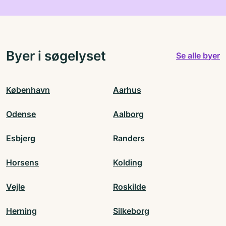
min kusine har også købt bogen og fundet fejl,
alene af fejl,har jeg ikke lyst at betale mere, og
hvad sker der så ?venlig hilsen Eva M Rose.
Byer i søgelyset
Se alle byer
København
Aarhus
Odense
Aalborg
Esbjerg
Randers
Horsens
Kolding
Vejle
Roskilde
Herning
Silkeborg