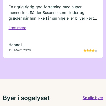
En rigtig rigtig god forretning med super
mennesker. Så der Susanne som sidder og
græder når hun ikke får sin vilje eller bliver kørt
og hentet af farmand når hun skal ud og spise og
Læs mere
drikke. Som i en sang . Men helt igennem ellers
fantastisk oplevelser
Hanne L.
15. März 2026
Byer i søgelyset
Se alle byer