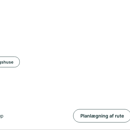
gshuse
up
Planlægning af rute