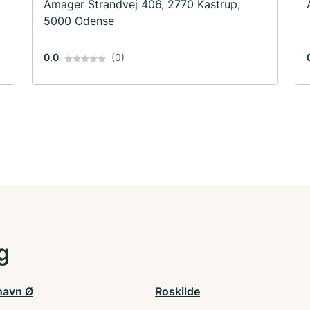
Amager Strandvej 406, 2770 Kastrup,
5000 Odense
0.0
(0)
g
havn Ø
Roskilde