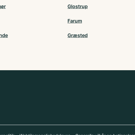
gør
Glostrup
Farum
nde
Græsted