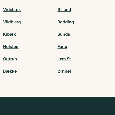
Videbæk
Billund
Vildbjerg
Rødding
Kibæk
Sunds
Holsted
Fanø
Outrup
Lem St
Bække
Ørnhøj