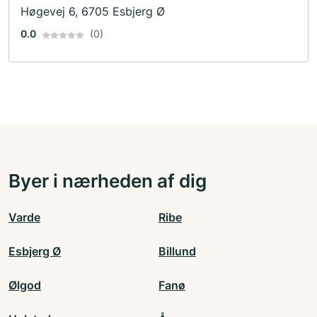
Høgevej 6, 6705 Esbjerg Ø
0.0
(0)
Byer i nærheden af dig
Varde
Ribe
Esbjerg Ø
Billund
Ølgod
Fanø