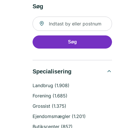
Søg
Søg efter sted
Søg
Specialisering
Landbrug (1.908)
Forening (1.685)
Grossist (1.375)
Ejendomsmægler (1.201)
Butikscenter (857)