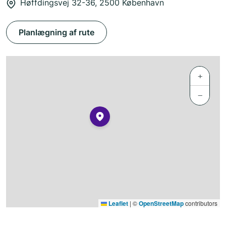
Høffdingsvej 32-36, 2500 København
Planlægning af rute
+
−
Leaflet
|
©
OpenStreetMap
contributors