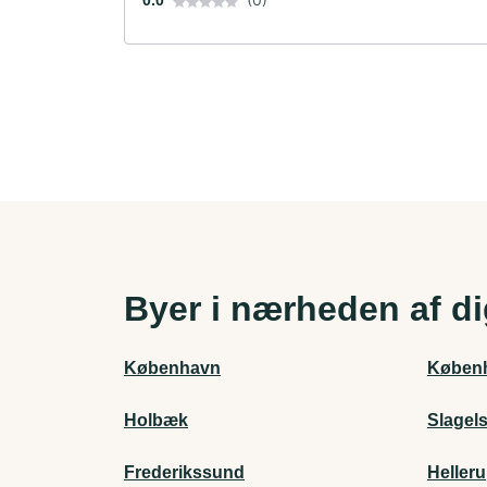
0.0
Byer i nærheden af d
København
Køben
Holbæk
Slagel
Frederikssund
Heller