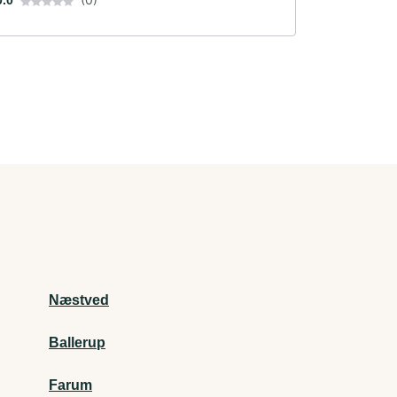
0.0
Næstved
Ballerup
Farum