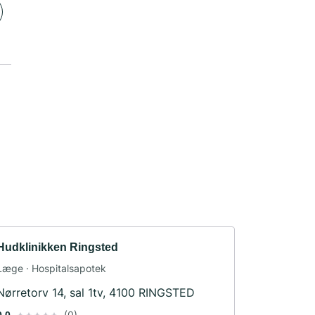
Hudklinikken Ringsted
Læge · Hospitalsapotek
Nørretorv 14, sal 1tv, 4100 RINGSTED
(0)