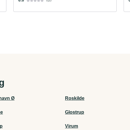
0.0
ig
havn Ø
Roskilde
se
Glostrup
up
Virum