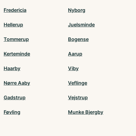
Fredericia
Nyborg
Hellerup
Juelsminde
Tommerup
Bogense
Kerteminde
Aarup
Haarby
Viby
Nørre Aaby
Veflinge
Gadstrup
Vejstrup
Føvling
Munke Bjergby