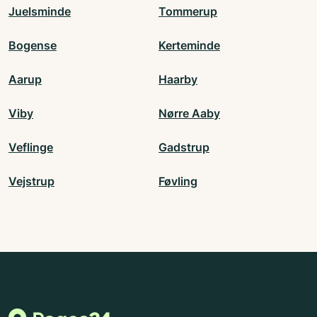
Juelsminde
Tommerup
Bogense
Kerteminde
Aarup
Haarby
Viby
Nørre Aaby
Veflinge
Gadstrup
Vejstrup
Føvling