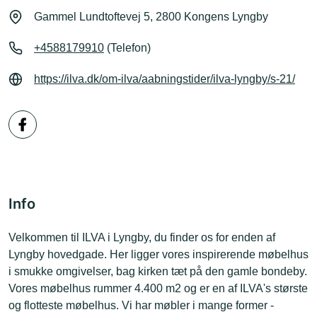
Gammel Lundtoftevej 5, 2800 Kongens Lyngby
+4588179910
(Telefon)
https://ilva.dk/om-ilva/aabningstider/ilva-lyngby/s-21/
Info
Velkommen til ILVA i Lyngby, du finder os for enden af
Lyngby hovedgade. Her ligger vores inspirerende møbelhus
i smukke omgivelser, bag kirken tæt på den gamle bondeby.
Vores møbelhus rummer 4.400 m2 og er en af ILVA's største
og flotteste møbelhus. Vi har møbler i mange former -