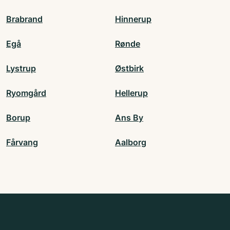
Brabrand
Hinnerup
Egå
Rønde
Lystrup
Østbirk
Ryomgård
Hellerup
Borup
Ans By
Fårvang
Aalborg