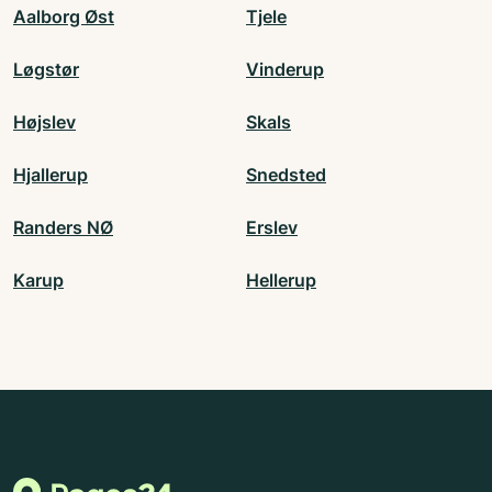
Aalborg Øst
Tjele
Løgstør
Vinderup
Højslev
Skals
Hjallerup
Snedsted
Randers NØ
Erslev
Karup
Hellerup