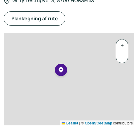
Gl Tyrrestrupvej 3, 8700 HORSENS
Planlægning af rute
+
−
Leaflet
|
©
OpenStreetMap
contributors