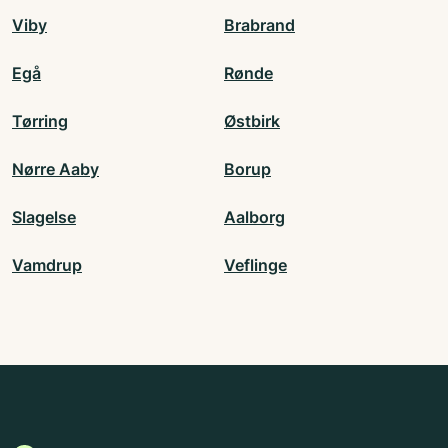
Viby
Brabrand
Egå
Rønde
Tørring
Østbirk
Nørre Aaby
Borup
Slagelse
Aalborg
Vamdrup
Veflinge