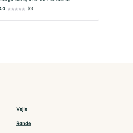
0.0
(0)
Vejle
Rønde