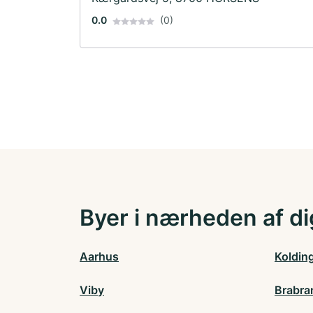
0.0
(0)
Byer i nærheden af di
Aarhus
Koldin
Viby
Brabra