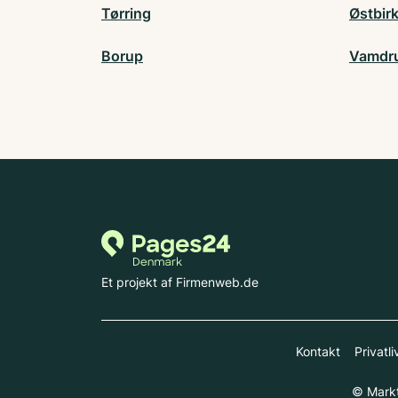
Tørring
Østbir
Borup
Vamdr
Et projekt af Firmenweb.de
Kontakt
Privatli
© Markt