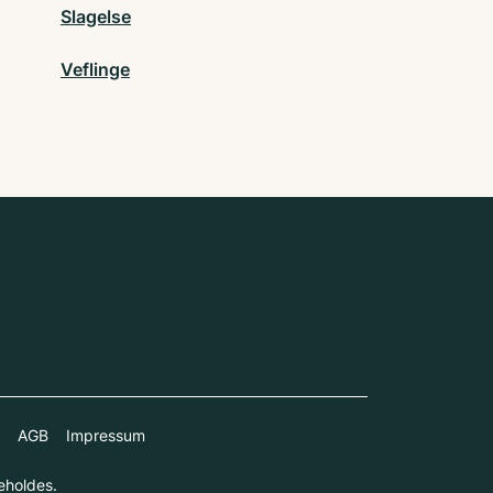
Slagelse
Veflinge
AGB
Impressum
eholdes.