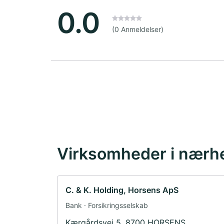
0.0
(0 Anmeldelser)
Virksomheder i nærh
C. & K. Holding, Horsens ApS
Bank · Forsikringsselskab
Kærgårdsvej 5, 8700 HORSENS