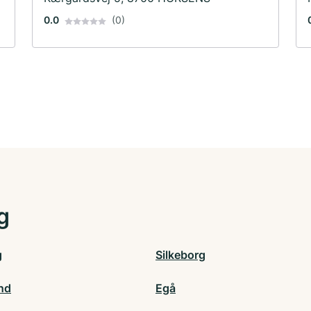
0.0
(0)
g
g
Silkeborg
nd
Egå