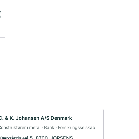
C. & K. Johansen A/S Denmark
Konstruktører i metal · Bank · Forsikringsselskab
Kærgårdsvej 5, 8700 HORSENS