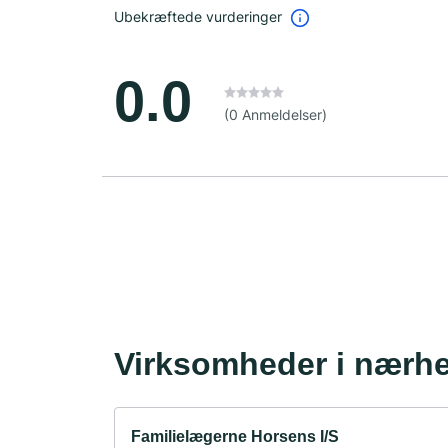
Ubekræftede vurderinger
0.0
(0 Anmeldelser)
Virksomheder i nærh
Familielægerne Horsens I/S