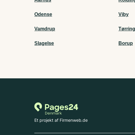
Odense
Viby
Vamdrup
Tørrin
Slagelse
Borup
Et projekt af Firmenweb.de