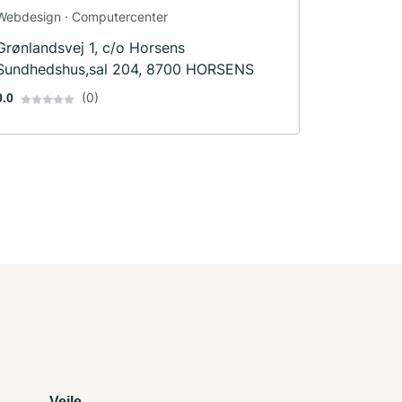
Webdesign · Computercenter
Grønlandsvej 1, c/o Horsens
Sundhedshus,sal 204, 8700 HORSENS
(0)
0.0
Vejle