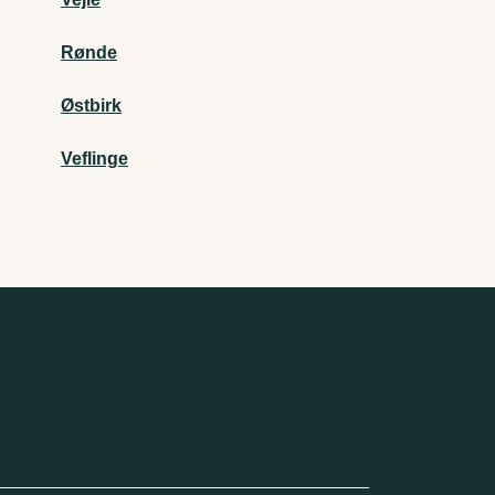
Rønde
Østbirk
Veflinge