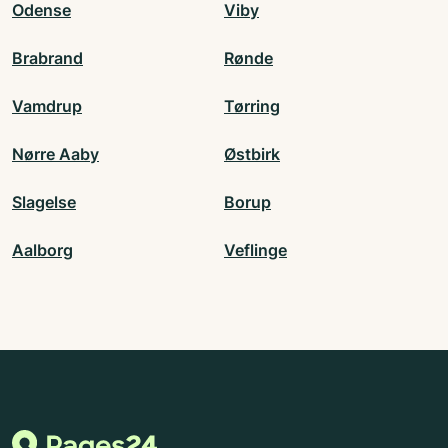
Odense
Viby
Brabrand
Rønde
Vamdrup
Tørring
Nørre Aaby
Østbirk
Slagelse
Borup
Aalborg
Veflinge