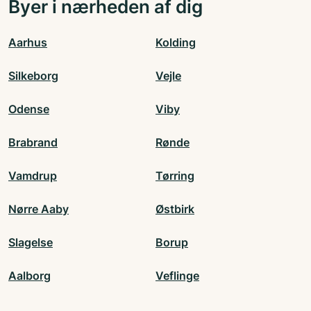
Byer i nærheden af dig
Aarhus
Kolding
Silkeborg
Vejle
Odense
Viby
Brabrand
Rønde
Vamdrup
Tørring
Nørre Aaby
Østbirk
Slagelse
Borup
Aalborg
Veflinge