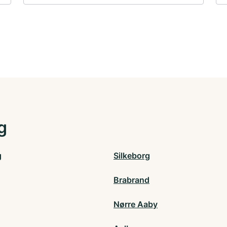
g
g
Silkeborg
Brabrand
g
Nørre Aaby