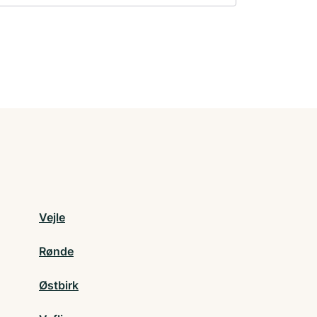
Vejle
Rønde
Østbirk