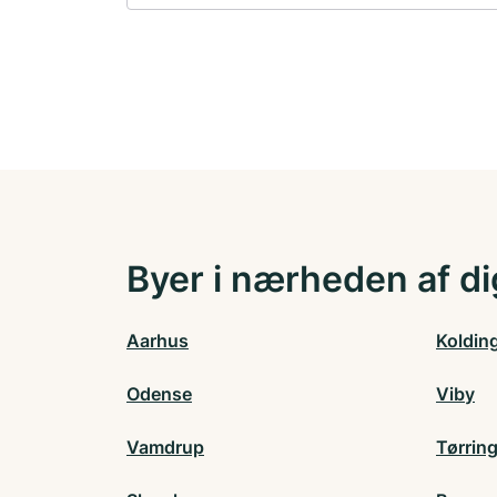
Byer i nærheden af di
Aarhus
Koldin
Odense
Viby
Vamdrup
Tørrin