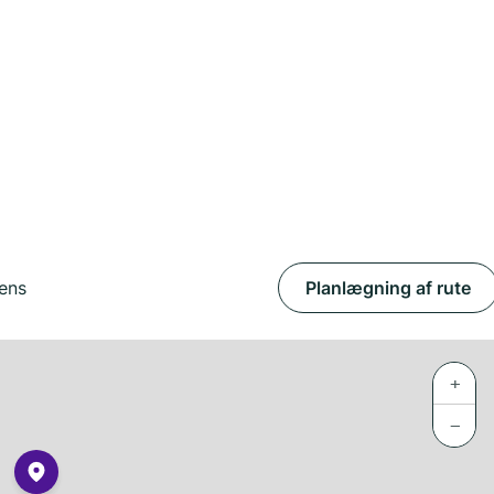
ens
Planlægning af rute
+
−