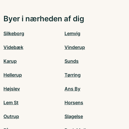
Byer i nærheden af dig
Silkeborg
Lemvig
Videbæk
Vinderup
Karup
Sunds
Hellerup
Tørring
Højslev
Ans By
Lem St
Horsens
Outrup
Slagelse