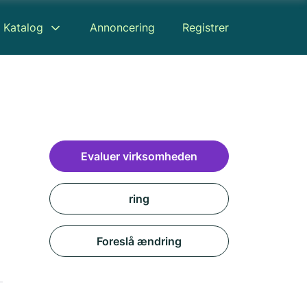
Katalog
Annoncering
Registrer
Evaluer virksomheden
ring
Foreslå ændring