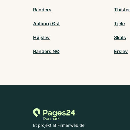
Randers
Thiste
Aalborg Øst
Tjele
Højslev
Skals
Randers NØ
Erslev
Et projekt af Firmenweb.de