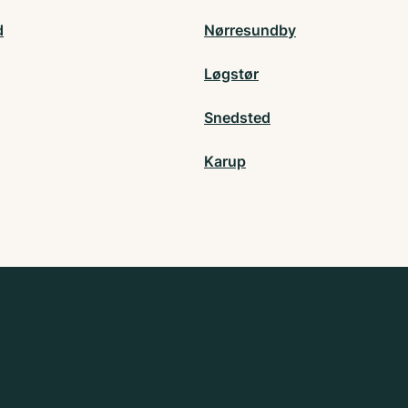
d
Nørresundby
Løgstør
Snedsted
Karup