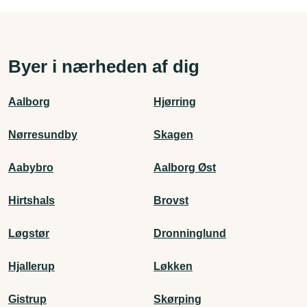
Byer i nærheden af dig
Aalborg
Hjørring
Nørresundby
Skagen
Aabybro
Aalborg Øst
Hirtshals
Brovst
Løgstør
Dronninglund
Hjallerup
Løkken
Gistrup
Skørping