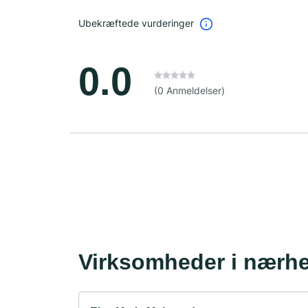
Ubekræftede vurderinger
0.0
(0 Anmeldelser)
Virksomheder i nærh