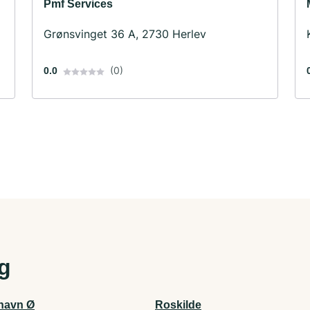
Pmf Services
Grønsvinget 36 A, 2730 Herlev
(0)
0.0
ig
havn Ø
Roskilde