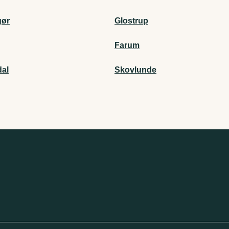
gør
Glostrup
Farum
al
Skovlunde