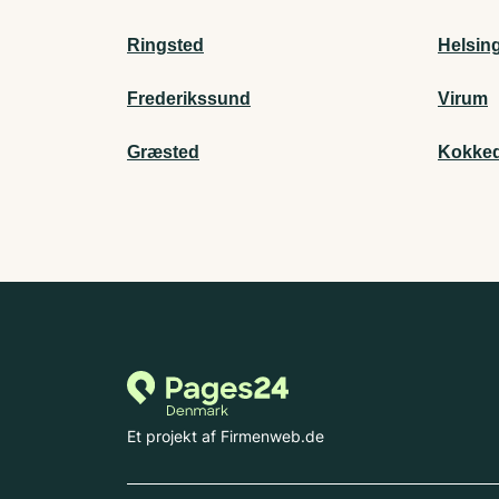
Ringsted
Helsin
Frederikssund
Virum
Græsted
Kokked
Et projekt af Firmenweb.de