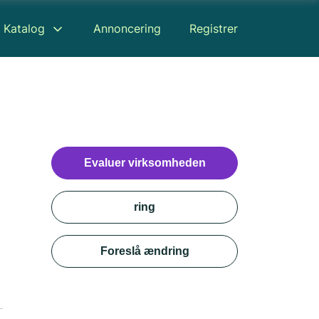
Katalog
Annoncering
Registrer
Evaluer virksomheden
ring
Foreslå ændring