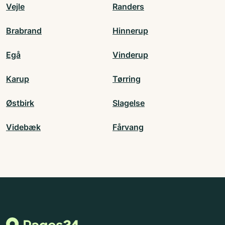
Vejle
Randers
Brabrand
Hinnerup
Egå
Vinderup
Karup
Tørring
Østbirk
Slagelse
Videbæk
Fårvang