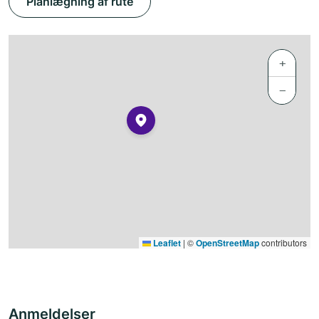
Planlægning af rute
+
−
Leaflet
|
©
OpenStreetMap
contributors
Anmeldelser