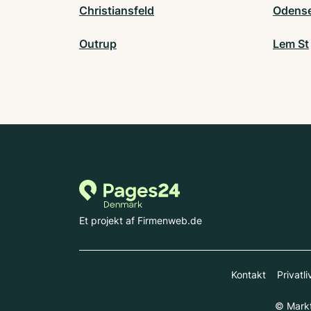
Christiansfeld
Odens
Outrup
Lem St
Et projekt af Firmenweb.de
Kontakt
Privatli
© Markt