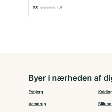
0.0
(0)
Byer i nærheden af di
Esbjerg
Koldin
Vamdrup
Billund