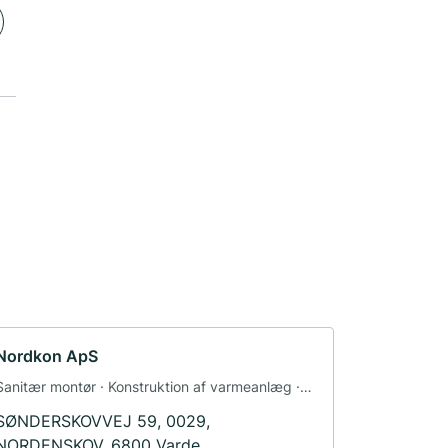
Nordkon ApS
Sanitær montør · Konstruktion af varmeanlæg ·
Aircondition og ventilation
SØNDERSKOVVEJ 59, 0029,
NORDENSKOV, 6800 Varde