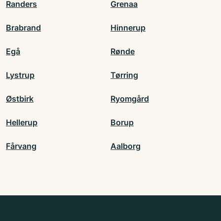
Randers
Grenaa
Brabrand
Hinnerup
Egå
Rønde
Lystrup
Tørring
Østbirk
Ryomgård
Hellerup
Borup
Fårvang
Aalborg