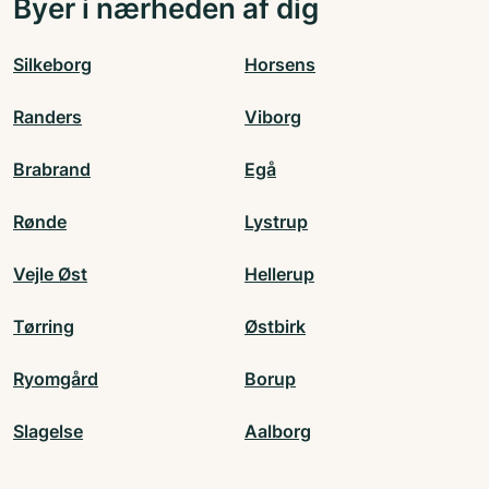
Byer i nærheden af dig
Silkeborg
Horsens
Randers
Viborg
Brabrand
Egå
Rønde
Lystrup
Vejle Øst
Hellerup
Tørring
Østbirk
Ryomgård
Borup
Slagelse
Aalborg