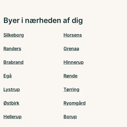
Byer i nærheden af dig
Silkeborg
Horsens
Randers
Grenaa
Brabrand
Hinnerup
Egå
Rønde
Lystrup
Tørring
Østbirk
Ryomgård
Hellerup
Borup