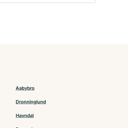
Aabybro
Dronninglund
Havndal