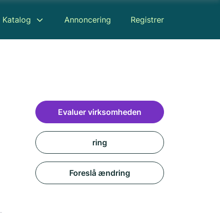
Katalog
Annoncering
Registrer
Evaluer virksomheden
ring
Foreslå ændring