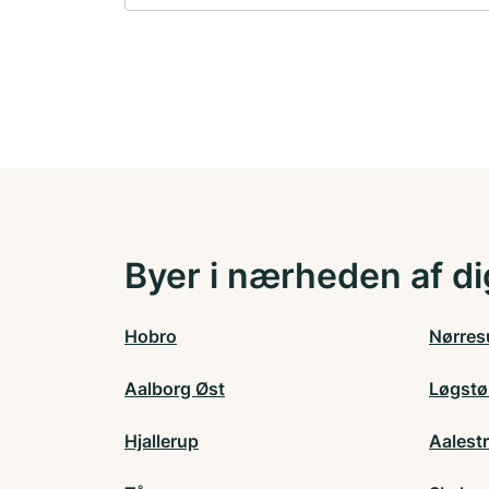
Byer i nærheden af di
Hobro
Nørre
Aalborg Øst
Løgstø
Hjallerup
Aalest