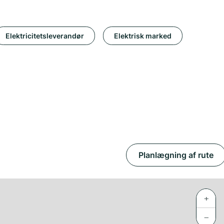
Elektricitetsleverandør
Elektrisk marked
Planlægning af rute
+
−