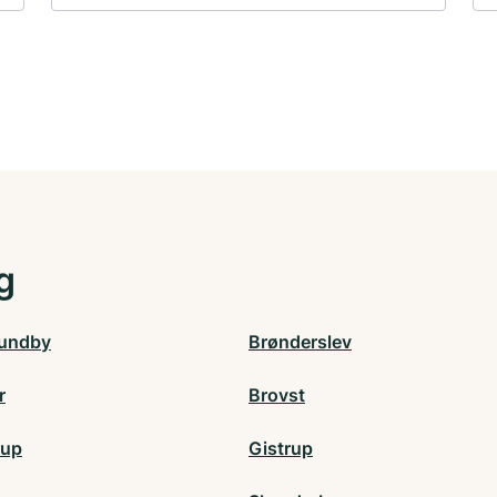
g
sundby
Brønderslev
r
Brovst
rup
Gistrup