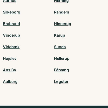
Aarhus
Herning
Silkeborg
Randers
Brabrand
Hinnerup
Vinderup
Karup
Videbæk
Sunds
Højslev
Hellerup
Ans By
Fårvang
Aalborg
Løgstør