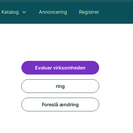
Katalog
Annoncering
Registrer
Evaluer virksomheden
ring
Foreslå ændring