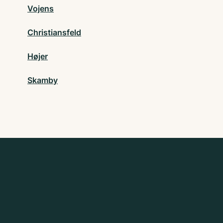
Vojens
Christiansfeld
Højer
Skamby