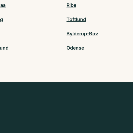
raa
Ribe
rg
Toftlund
Bylderup-Bov
sund
Odense