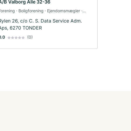
A/B Valborg Alle 32-36
Forening · Boligforening · Ejendomsmægler ·
Transport
Rylen 26, c/o C. S. Data Service Adm.
Aps, 6270 TONDER
0.0
(0)