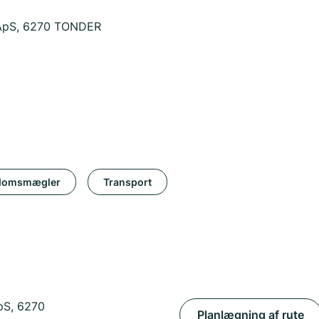
. ApS, 6270 TONDER
domsmægler
Transport
ApS, 6270
Planlægning af rute