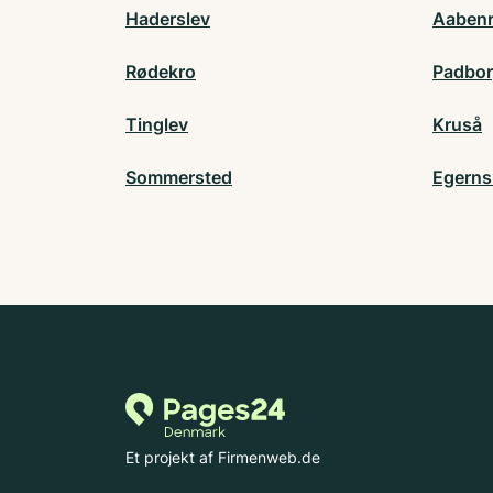
Haderslev
Aaben
Rødekro
Padbo
Tinglev
Kruså
Sommersted
Egern
Et projekt af Firmenweb.de