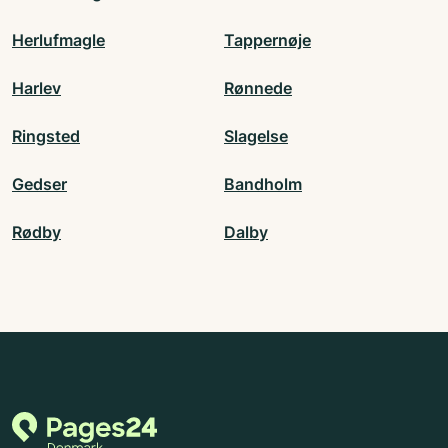
Herlufmagle
Tappernøje
Harlev
Rønnede
Ringsted
Slagelse
Gedser
Bandholm
Rødby
Dalby