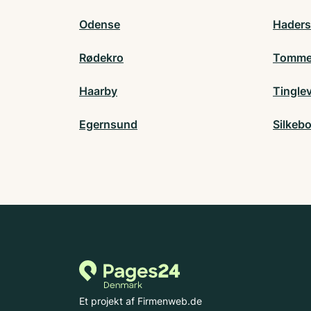
Odense
Haders
Rødekro
Tomme
Haarby
Tingle
Egernsund
Silkeb
Et projekt af Firmenweb.de