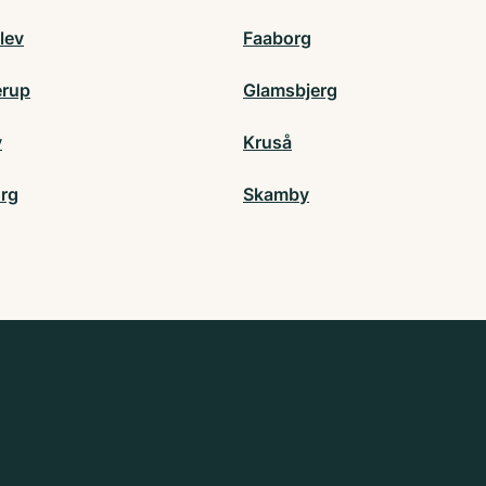
lev
Faaborg
rup
Glamsbjerg
v
Kruså
org
Skamby