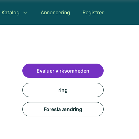
Katalog
Annoncering
Registrer
Evaluer virksomheden
ring
Foreslå ændring