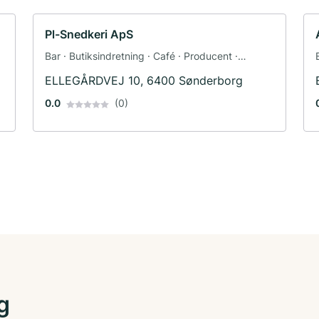
Pl-Snedkeri ApS
Bar · Butiksindretning · Café · Producent ·
Juveler · Hotel · Restaurant
ELLEGÅRDVEJ 10, 6400 Sønderborg
0.0
(0)
g