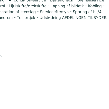
- Aircondition-service - Battericheck - Bremseservice -
l - Hjulskifte/dækskifte - Lapning af bildæk - Kobling -
ration af stenslag - Serviceeftersyn - Sporing af bil/4-
Tandrem - Trailertjek - Udstødning AFDELINGEN TILBYDER:
,