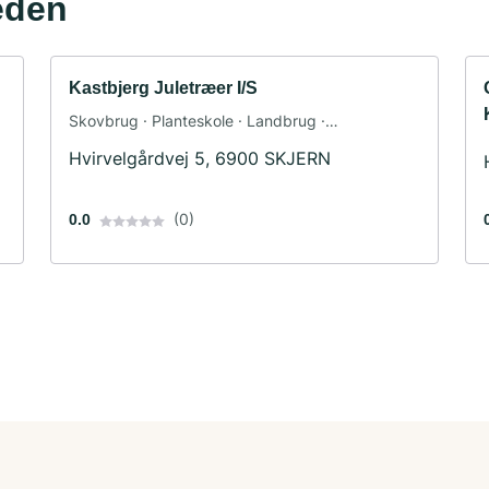
eden
Kastbjerg Juletræer I/S
Skovbrug · Planteskole · Landbrug ·
Jagtvirksomhed · Rådgivning
Hvirvelgårdvej 5, 6900 SKJERN
(0)
0.0