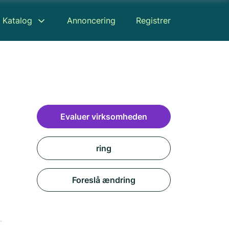
Katalog
Annoncering
Registrer
Evaluer virksomheden
ring
Foreslå ændring