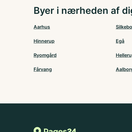
Byer i nærheden af di
Aarhus
Silkeb
Hinnerup
Egå
Ryomgård
Heller
Fårvang
Aalbor