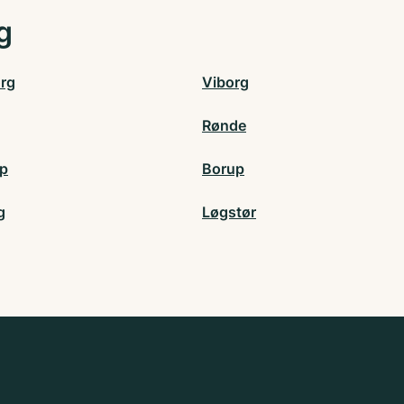
g
org
Viborg
Rønde
up
Borup
g
Løgstør