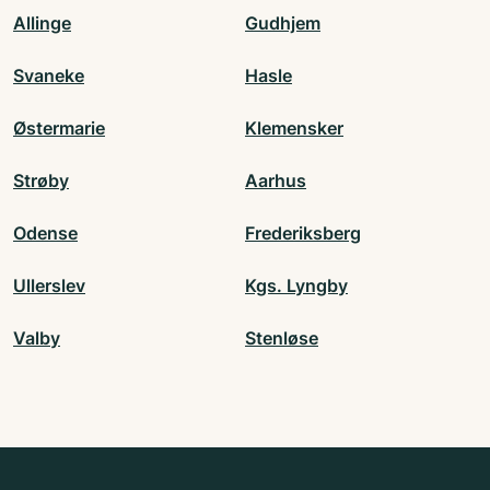
Allinge
Gudhjem
Svaneke
Hasle
Østermarie
Klemensker
Strøby
Aarhus
Odense
Frederiksberg
Ullerslev
Kgs. Lyngby
Valby
Stenløse