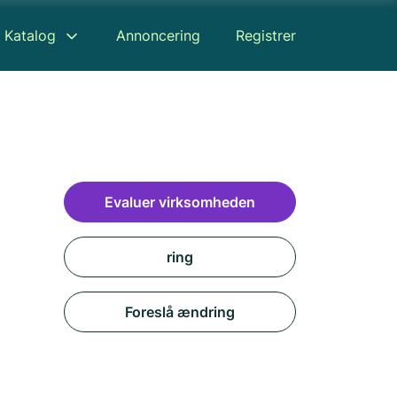
Katalog
Annoncering
Registrer
Evaluer virksomheden
ring
Foreslå ændring