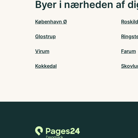
Byer i nærheden af di
København Ø
Roskil
Glostrup
Ringst
Virum
Farum
Kokkedal
Skovlu