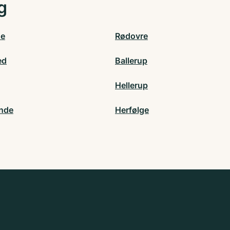
g
de
Rødovre
ed
Ballerup
Hellerup
nde
Herfølge