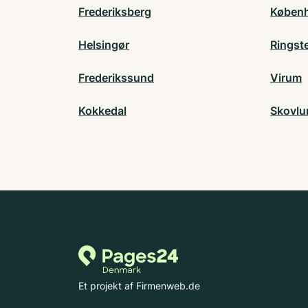
Frederiksberg
Køben
Helsingør
Ringst
Frederikssund
Virum
Kokkedal
Skovlu
Et projekt af Firmenweb.de