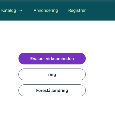
Katalog
Annoncering
Registrer
Evaluer virksomheden
ring
Foreslå ændring