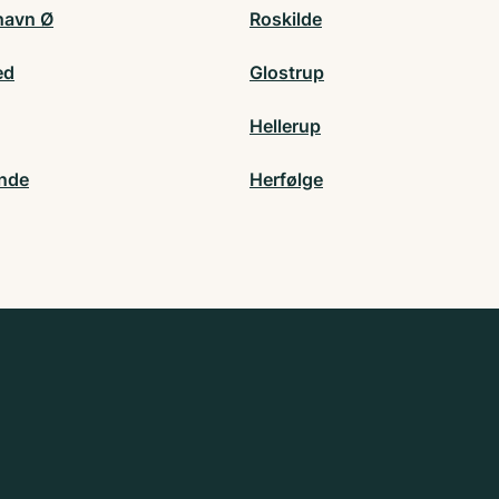
havn Ø
Roskilde
ed
Glostrup
Hellerup
nde
Herfølge