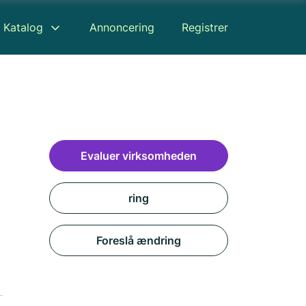
Katalog
Annoncering
Registrer
Evaluer virksomheden
ring
Foreslå ændring