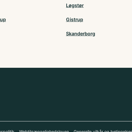
Løgstør
rup
Gistrup
Skanderborg
vspolitik
Webtilgængelighedsloven
Generelle vilkår og betingelser