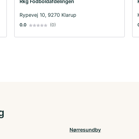
Rkg Fodboldafdelingen
Rypevej 10, 9270 Klarup
0.0
(0)
g
Nørresundby