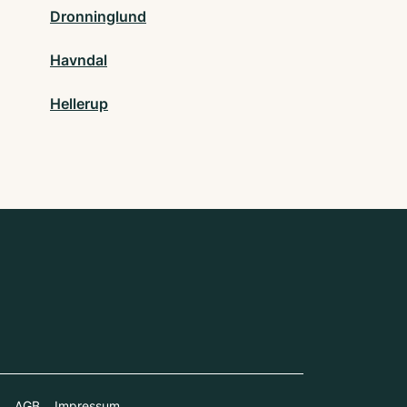
Dronninglund
Havndal
Hellerup
AGB
Impressum