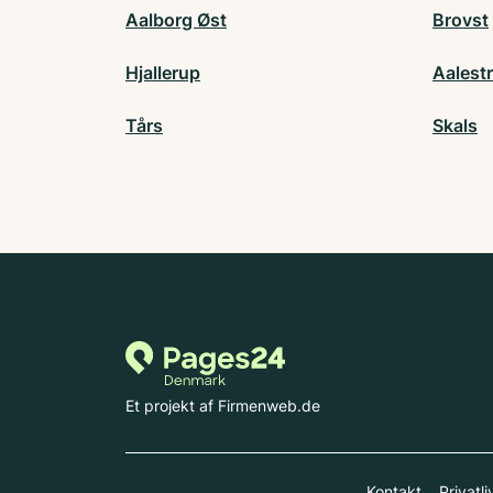
Aalborg Øst
Brovst
Hjallerup
Aalest
Tårs
Skals
Et projekt af Firmenweb.de
Kontakt
Privatli