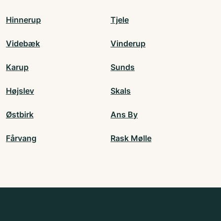
Hinnerup
Tjele
Videbæk
Vinderup
Karup
Sunds
Højslev
Skals
Østbirk
Ans By
Fårvang
Rask Mølle