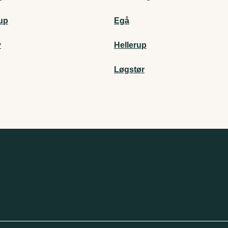
up
Egå
v
Hellerup
g
Løgstør