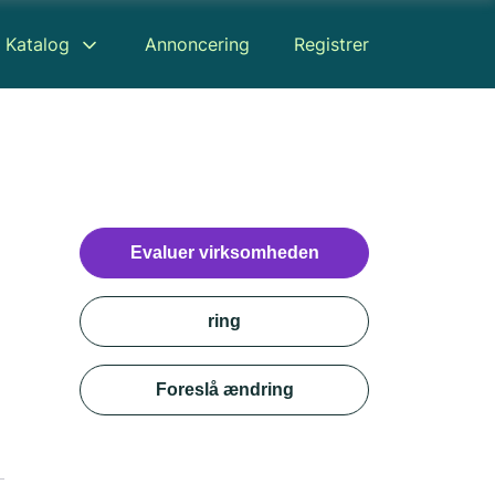
Katalog
Annoncering
Registrer
Evaluer virksomheden
ring
Foreslå ændring