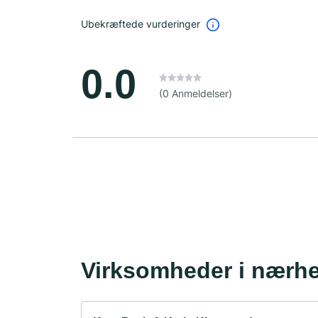
Ubekræftede vurderinger
0.0
(0 Anmeldelser)
Virksomheder i nærh