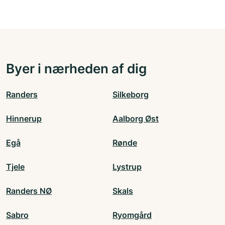
Byer i nærheden af dig
Randers
Silkeborg
Hinnerup
Aalborg Øst
Egå
Rønde
Tjele
Lystrup
Randers NØ
Skals
Sabro
Ryomgård