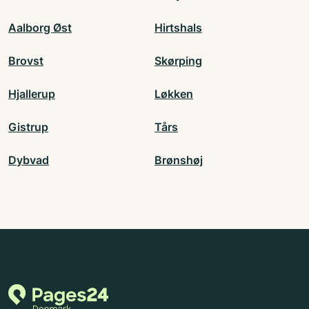
Aalborg Øst
Hirtshals
Brovst
Skørping
Hjallerup
Løkken
Gistrup
Tårs
Dybvad
Brønshøj